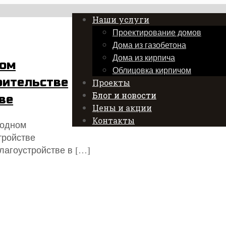
Наши услуги
Проектирование домов
Дома из газобетона
Дома из кирпича
ном
Облицовка кирпичом
оительстве
Проекты
Блог и новости
ве
Цены и акции
Контакты
родном
тройстве
лагоустройстве в
[…]