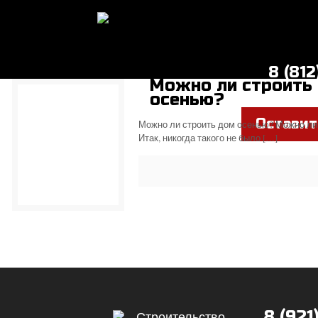
8 (81
Можно ли строить
осенью?
Оставит
Можно ли строить дом осенью? Можно ли
Итак, никогда такого не было
[…]
8 (921